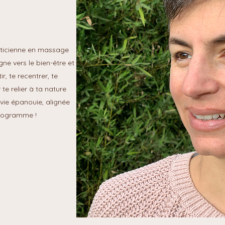
aticienne en massage
e vers le bien-être et la
r, te recentrer, te
te relier à ta nature
vie épanouie, alignée
 programme !