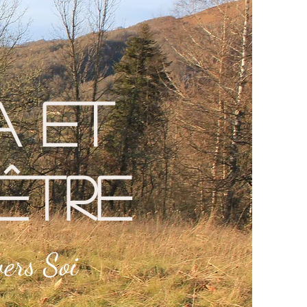
 et
être
ers Soi