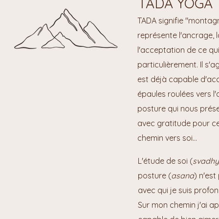
TADA YOGA 
TADA signifie "montag
représente l'ancrage, l
l'acceptation de ce qu
particulièrement. Il s'
est déjà capable d'acc
épaules roulées vers l'
posture qui nous prés
avec gratitude pour c
chemin vers soi...
L'étude de soi (
svadh
posture (
asana
) n'est
avec qui je suis profo
Sur mon chemin j'ai a