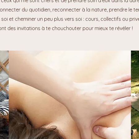
ceux qui me sont chers et de prendre soin d'eux dans la duré
nnecter du quotidien, reconnecter à la nature, prendre le te
 soi et cheminer un peu plus vers soi : cours, collectifs ou p
ont des invitations à te chouchouter pour mieux te révéler !