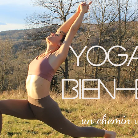
Yoga
bien-
un chemin v