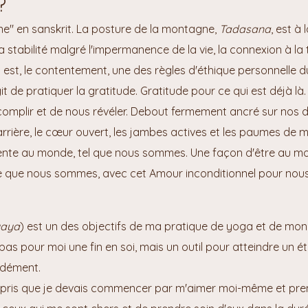
?
ne" en sanskrit. La posture de la montagne,
Tadasana
, est à 
a stabilité malgré l'impermanence de la vie, la connexion à la 
i est, le contentement, une des règles d'éthique personnelle 
agit de pratiquer la gratitude. Gratitude pour ce qui est déjà l
omplir et de nous révéler. Debout fermement ancré sur nos de
arrière, le cœur ouvert, les jambes actives et les paumes de ma
ente au monde, tel que nous sommes. Une façon d'être au mo
e que nous sommes, avec cet Amour inconditionnel pour nou
yaya
) est un des objectifs de ma pratique de yoga et de mon
 pas pour moi une fin en soi, mais un outil pour atteindre un ét
ndément.
ppris que je devais commencer par m'aimer moi-même et prend